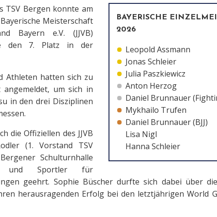
des TSV Bergen konnte am
BAYERISCHE EINZELME
 Bayerische Meisterschaft
2026
and Bayern e.V. (JJVB)
e den 7. Platz in der
Leopold Assmann
Jonas Schleier
Julia Paszkiewicz
 Athleten hatten sich zu
Anton Herzog
t angemeldet, um sich in
Daniel Brunnauer (Fighti
u in den drei Disziplinen
Mykhailo Trufen
messen.
Daniel Brunnauer (BJJ)
 die Offiziellen des JJVB
Lisa Nigl
dler (1. Vorstand TSV
Hanna Schleier
Bergener Schulturnhalle
en und Sportler für
ngen geehrt. Sophie Büscher durfte sich dabei über di
ihren herausragenden Erfolg bei den letztjährigen World