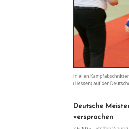
In allen Kampfabschnitten
(Hessen) auf der Deutsch
Deutsche Meister
versprochen
2.6.2025
—
Steffen Waurig