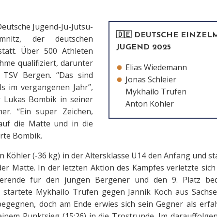
Deutsche Jugend-Ju-Jutsu-
🇩🇪 DEUTSCHE EINZEL
mnitz, der deutschen
JUGEND 2025
statt. Über 500 Athleten
hme qualifiziert, darunter
Elias Wiedemann
 TSV Bergen. “Das sind
Jonas Schleier
ls im vergangenen Jahr”,
Mykhailo Trufen
er Lukas Bombik in seiner
Anton Köhler
ner. “Ein super Zeichen,
auf die Matte und in die
rte Bombik.
Köhler (-36 kg) in der Altersklasse U14 den Anfang und 
der Matte. In der letzten Aktion des Kampfes verletzte sich 
ierende für den jungen Bergener und den 9. Platz bede
g) startete Mykhailo Trufen gegen Jannik Koch aus Sachs
egegnen, doch am Ende erwies sich sein Gegner als erfa
einem Punktsieg (15:26) in die Trostrunde. Im darauffol