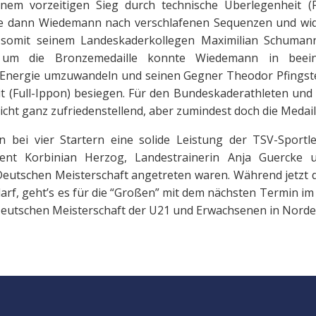
einem vorzeitigen Sieg durch technische Überlegenheit (F
tte dann Wiedemann nach verschlafenen Sequenzen und wid
omit seinem Landeskaderkollegen Maximilian Schumann 
 um die Bronzemedaille konnte Wiedemann in beein
e Energie umzuwandeln und seinen Gegner Theodor Pfingst
t (Full-Ippon) besiegen. Für den Bundeskaderathleten und
ht ganz zufriedenstellend, aber zumindest doch die Medail
n bei vier Startern eine solide Leistung der TSV-Sportle
rent Korbinian Herzog, Landestrainerin Anja Guercke 
eutschen Meisterschaft angetreten waren. Während jetzt di
rf, geht’s es für die “Großen” mit dem nächsten Termin i
r Deutschen Meisterschaft der U21 und Erwachsenen in Norde