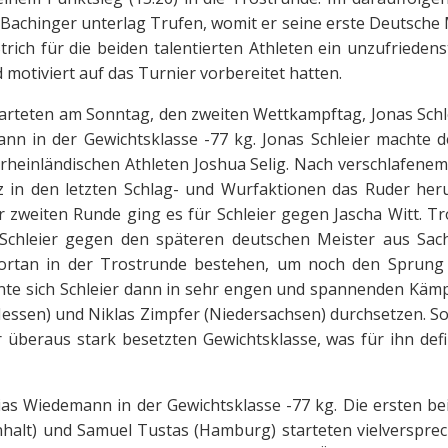
Bachinger unterlag Trufen, womit er seine erste Deutsche M
rich für die beiden talentierten Athleten ein unzufriedens
 motiviert auf das Turnier vorbereitet hatten.
tarteten am Sonntag, den zweiten Wettkampftag, Jonas Schl
ann in der Gewichtsklasse -77 kg. Jonas Schleier machte 
heinländischen Athleten Joshua Selig. Nach verschlafenem 
z in den letzten Schlag- und Wurfaktionen das Ruder h
er zweiten Runde ging es für Schleier gegen Jascha Witt. T
Schleier gegen den späteren deutschen Meister aus Sac
ortan in der Trostrunde bestehen, um noch den Sprung 
nnte sich Schleier dann in sehr engen und spannenden Käm
Hessen) und Niklas Zimpfer (Niedersachsen) durchsetzen. S
er überaus stark besetzten Gewichtsklasse, was für ihn defi
Elias Wiedemann in der Gewichtsklasse -77 kg. Die ersten 
halt) und Samuel Tustas (Hamburg) starteten vielverspr