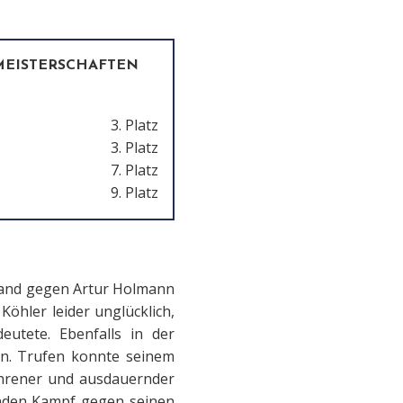
MEISTERSCHAFTEN
3. Platz
3. Platz
7. Platz
9. Platz
stand gegen Artur Holmann
Köhler leider unglücklich,
utete. Ebenfalls in der
en. Trufen konnte seinem
hrener und ausdauernder
genden Kampf gegen seinen