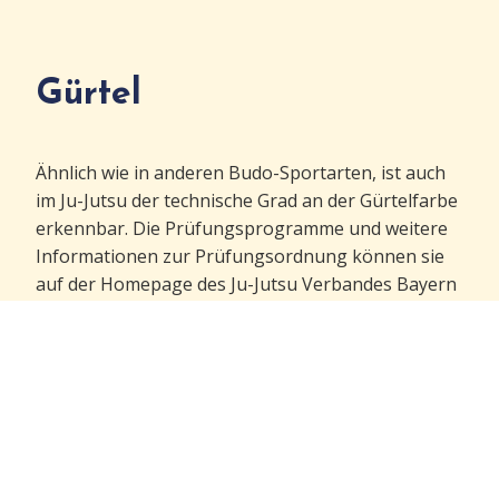
Gürtel
Ähnlich wie in anderen Budo-Sportarten, ist auch
im Ju-Jutsu der technische Grad an der Gürtelfarbe
erkennbar. Die Prüfungsprogramme und weitere
Informationen zur Prüfungsordnung können sie
auf der Homepage des Ju-Jutsu Verbandes Bayern
einsehen. Die Gürtelprogramme stehen
dort als
Download
zur Verfügung.
6. Kyu - Weißgurt
5. Kyu - Gelbgurt
4. Kyu - Orangegurt
3. Kyu - Grüngurt